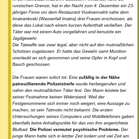
russischen Grenze, hat in der Nacht zum 4. Dezember ein 23-
jähriger Finne vor dem Restaurant Vuoksenvahti nahe dem
Imatrankoski (Wasserfall Imatra) drei Frauen erschossen, als
diese das Lokal nach einem kurzen Aufenthalt verließen. Der
Täter war mit einem Auto vorgefahren und benutzte ein
Jagdgewehr.
Die Tatwaffe war zwar legal, aber nicht auf den mutmaßlichen
Schützen zugelassen. Er hatte das Gewehr samt Munition
unerlaubt an sich genommen und seine Opfer in Kopf und
Bauch geschossen.
..
Die Frauen waren sofort tot. Eine
zufällig in der Nähe
patrouillierende Polizeistreife
wurde herbeigerufen und
nahm den mutmaßlichen Täter fest. Der Mann leistete bei
seiner Festnahme keinen Widerstand. Weil der
Festgenommene sich immer noch weigert, eine Aussage zu
machen, ist sein Tatmotiv nicht bekannt. Die ersten
Untersuchungen seines Computers und Mobiltelefones gaben
ebenfalls keine Anhaltspunkte für das von ihm angerichtete
Blutbad.
Die Polizei vermutet psychische Probleme.
Der
junge Mann hatte sich in letzter Zeit isoliert und viel Zeit am