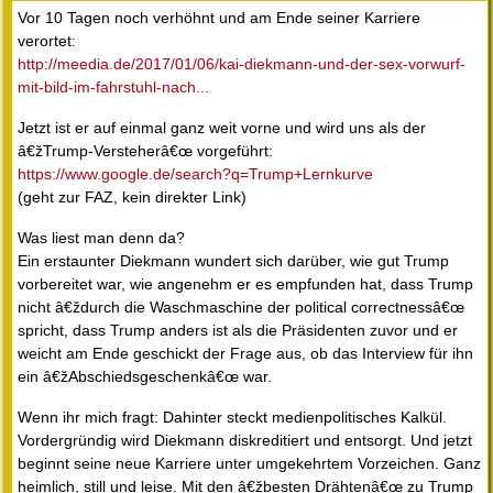
Vor 10 Tagen noch verhöhnt und am Ende seiner Karriere
verortet:
http://meedia.de/2017/01/06/kai-diekmann-und-der-sex-vorwurf-
mit-bild-im-fahrstuhl-nach...
Jetzt ist er auf einmal ganz weit vorne und wird uns als der
â€žTrump-Versteherâ€œ vorgeführt:
https://www.google.de/search?q=Trump+Lernkurve
(geht zur FAZ, kein direkter Link)
Was liest man denn da?
Ein erstaunter Diekmann wundert sich darüber, wie gut Trump
vorbereitet war, wie angenehm er es empfunden hat, dass Trump
nicht â€ždurch die Waschmaschine der political correctnessâ€œ
spricht, dass Trump anders ist als die Präsidenten zuvor und er
weicht am Ende geschickt der Frage aus, ob das Interview für ihn
ein â€žAbschiedsgeschenkâ€œ war.
Wenn ihr mich fragt: Dahinter steckt medienpolitisches Kalkül.
Vordergründig wird Diekmann diskreditiert und entsorgt. Und jetzt
beginnt seine neue Karriere unter umgekehrtem Vorzeichen. Ganz
heimlich, still und leise. Mit den â€žbesten Drähtenâ€œ zu Trump