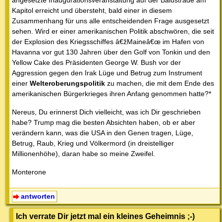
angesetzte Inaugurationsveranstaltung auf der Balustrade am
Kapitol erreicht und übersteht, bald einer in diesem
Zusammenhang für uns alle entscheidenden Frage ausgesetzt
sehen. Wird er einer amerikanischen Politik abschwören, die seit
der Explosion des Kriegsschiffes â€žMaineâ€œ im Hafen von
Havanna vor gut 130 Jahren über den Golf von Tonkin und den
Yellow Cake des Präsidenten George W. Bush vor der
Aggression gegen den Irak Lüge und Betrug zum Instrument
einer
Welteroberungspolitik
zu machen, die mit dem Ende des
amerikanischen Bürgerkrieges ihren Anfang genommen hatte?*
Nereus, Du erinnerst Dich vielleicht, was ich Dir geschrieben
habe? Trump mag die besten Absichten haben, ob er aber
verändern kann, was die USA in den Genen tragen, Lüge,
Betrug, Raub, Krieg und Völkermord (in dreistelliger
Millionenhöhe), daran habe so meine Zweifel.
Monterone
antworten
Ich verrate Dir jetzt mal ein kleines Geheimnis ;-)