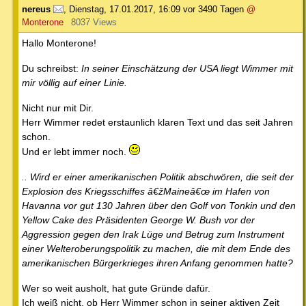
nereus
,
Dienstag, 17.01.2017, 16:09
vor 3490 Tagen
@
Monterone
8037 Views
Hallo Monterone!
Du schreibst:
In seiner Einschätzung der USA liegt Wimmer mit
mir völlig auf einer Linie.
Nicht nur mit Dir.
Herr Wimmer redet erstaunlich klaren Text und das seit Jahren
schon.
Und er lebt immer noch.
.. Wird er einer amerikanischen Politik abschwören, die seit der
Explosion des Kriegsschiffes â€žMaineâ€œ im Hafen von
Havanna vor gut 130 Jahren über den Golf von Tonkin und den
Yellow Cake des Präsidenten George W. Bush vor der
Aggression gegen den Irak Lüge und Betrug zum Instrument
einer Welteroberungspolitik zu machen, die mit dem Ende des
amerikanischen Bürgerkrieges ihren Anfang genommen hatte?
Wer so weit ausholt, hat gute Gründe dafür.
Ich weiß nicht, ob Herr Wimmer schon in seiner aktiven Zeit