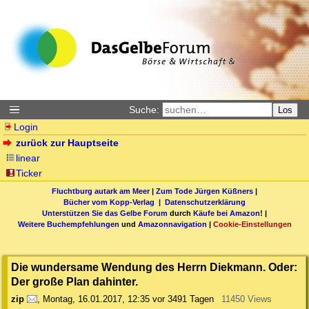
Suche:
Los
Login
zurück zur Hauptseite
linear
Ticker
Fluchtburg autark am Meer
|
Zum Tode Jürgen Küßners
|
Bücher vom Kopp-Verlag |
Datenschutzerklärung
Unterstützen Sie das Gelbe Forum
durch
Käufe bei Amazon
! |
Weitere Buchempfehlungen
und
Amazonnavigation
|
Cookie-Einstellungen
Die wundersame Wendung des Herrn Diekmann. Oder:
Der große Plan dahinter.
zip
,
Montag, 16.01.2017, 12:35
vor 3491 Tagen
11450 Views