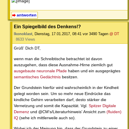
antworten
Ein Spiegelbild des Denkens!?
Ikonoklast
,
Dienstag, 17.01.2017, 08:41
vor 3490 Tagen
@ DT
8633 Views
Grüß' Dich DT,
wenn man die Schreibtische betrachtet ist davon
auszugehen, dass diese Ausnahme-Hirne ziemlich gut
ausgebaute neuronale Pfade
haben und ein ausgeprägtes
semantisches Gedächtnis
besitzen.
Der Grundstein hierfür wird wahrscheinlich in der Kindheit
gelegt worden sein. Um so mehr neue Eindrücke das
kindliche Gehirn verarbeiten darf, desto stärker die
Vernetzung und somit die Kapazität. Vgl.
Spitzer Digitale
Demenz
und @CM's/Literaturhinweis' Ansicht zum
(fluiden)
IQ
(sehe ich mittlerweile auch so).
Wobei ich der Meinung bin, dass der Grundstein zu einer