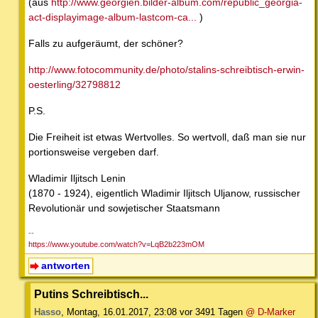
(aus
http://www.georgien.bilder-album.com/republic_georgia-
act-displayimage-album-lastcom-ca...
)
Falls zu aufgeräumt, der schöner?
http://www.fotocommunity.de/photo/stalins-schreibtisch-erwin-
oesterling/32798812
P.S.
Die Freiheit ist etwas Wertvolles. So wertvoll, daß man sie nur
portionsweise vergeben darf.
Wladimir Iljitsch Lenin
(1870 - 1924), eigentlich Wladimir Iljitsch Uljanow, russischer
Revolutionär und sowjetischer Staatsmann
--
https://www.youtube.com/watch?v=LqB2b223mOM
antworten
Putins Schreibtisch...
Hasso
,
Montag, 16.01.2017, 23:08
vor 3491 Tagen
@ D-Marker