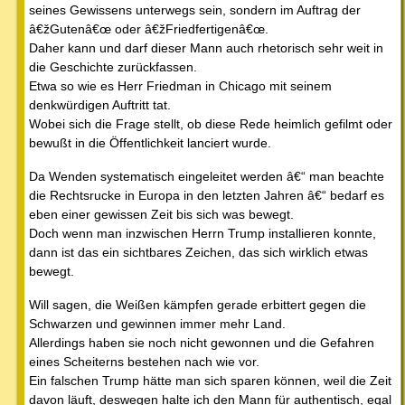
seines Gewissens unterwegs sein, sondern im Auftrag der
â€žGutenâ€œ oder â€žFriedfertigenâ€œ.
Daher kann und darf dieser Mann auch rhetorisch sehr weit in
die Geschichte zurückfassen.
Etwa so wie es Herr Friedman in Chicago mit seinem
denkwürdigen Auftritt tat.
Wobei sich die Frage stellt, ob diese Rede heimlich gefilmt oder
bewußt in die Öffentlichkeit lanciert wurde.
Da Wenden systematisch eingeleitet werden â€“ man beachte
die Rechtsrucke in Europa in den letzten Jahren â€“ bedarf es
eben einer gewissen Zeit bis sich was bewegt.
Doch wenn man inzwischen Herrn Trump installieren konnte,
dann ist das ein sichtbares Zeichen, das sich wirklich etwas
bewegt.
Will sagen, die Weißen kämpfen gerade erbittert gegen die
Schwarzen und gewinnen immer mehr Land.
Allerdings haben sie noch nicht gewonnen und die Gefahren
eines Scheiterns bestehen nach wie vor.
Ein falschen Trump hätte man sich sparen können, weil die Zeit
davon läuft, deswegen halte ich den Mann für authentisch, egal