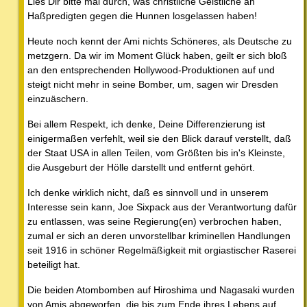
Lies Dir bitte mal durch, was christliche Geistliche an
Haßpredigten gegen die Hunnen losgelassen haben!
Heute noch kennt der Ami nichts Schöneres, als Deutsche zu
metzgern. Da wir im Moment Glück haben, geilt er sich bloß
an den entsprechenden Hollywood-Produktionen auf und
steigt nicht mehr in seine Bomber, um, sagen wir Dresden
einzuäschern.
Bei allem Respekt, ich denke, Deine Differenzierung ist
einigermaßen verfehlt, weil sie den Blick darauf verstellt, daß
der Staat USA in allen Teilen, vom Größten bis in's Kleinste,
die Ausgeburt der Hölle darstellt und entfernt gehört.
Ich denke wirklich nicht, daß es sinnvoll und in unserem
Interesse sein kann, Joe Sixpack aus der Verantwortung dafür
zu entlassen, was seine Regierung(en) verbrochen haben,
zumal er sich an deren unvorstellbar kriminellen Handlungen
seit 1916 in schöner Regelmäßigkeit mit orgiastischer Raserei
beteiligt hat.
Die beiden Atombomben auf Hiroshima und Nagasaki wurden
von Amis abgeworfen, die bis zum Ende ihres Lebens auf