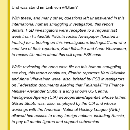
Und was stand im Link von @Blum?
With these, and many other, questions left unanswered in this
international human smuggling investigation, this report
details, FSB investigators were receptive to a request last
week from Finlandâ€™sUutisvuoksi Newspaper (located in
Imatra) for a briefing on this investigations findingsâ€”and who
sent two of their reporters, Katri Ikävalko and Anne Vihavainen,
to review file notes about this still open FSB case.
..
While reviewing the open case file on this human smuggling
sex ring, this report continues, Finnish reporters Katri Ikävalko
and Anne Vihavainen were, also, briefed by FSB investigators
on Federation documents alleging that Finlandâ€™s Finance
Minister Alexander Stubb is a long known US Central
Intelligence Agency (CIA) â€œoperative/agentâ€ whose father,
Göran Stubb, was, also, employed by the CIA and whose
workings with the American National Hockey League (NHL)
allowed him access to many foreign nations, including Russia,
to pay off media figures and support subversion.
..