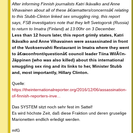
After informing Finnish journalists Katri Ikävalko and Anne
Vihavainen about all of these â€œmatters/concernsâ€ relating
to this Stubb-Clinton linked sex smuggling ring, this report
says, FSB investigators note that they left Svetogorsk (Russia)
to return to Imatra (Finland) at 13:00hr on 3 December.
Less than 12 hours later, this report grimly states, Katri
Ikävalko and Anne Vihavainen were assassinated in front
of the Vuoksenvahti Restaurant in Imatra where they went
to â€œconfront/questionâ€ council leader Tiina WilÃ©n-
Jäppinen (who was also killed) about this international
smuggling sex ring and its links to her, Minister Stubb
and, most importantly, Hillary Clinton.
Quelle:
https://theinternationalreporter.org/2016/12/06/assassination-
of-finnish-reporters-inve...
Das SYSTEM sitzt noch sehr fest im Sattel!
Es wird höchste Zeit, daß diese Fraktion und deren gruselige
Marionetten endlich erledigt werden.
mfG