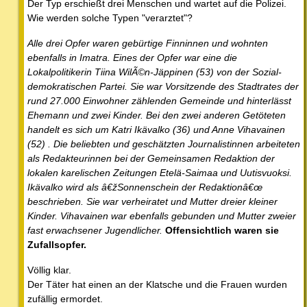
Der Typ erschießt drei Menschen und wartet auf die Polizei.
Wie werden solche Typen "verarztet"?
Alle drei Opfer waren gebürtige Finninnen und wohnten
ebenfalls in Imatra. Eines der Opfer war eine die
Lokalpolitikerin Tiina WilÃ©n-Jäppinen (53) von der Sozial-
demokratischen Partei. Sie war Vorsitzende des Stadtrates der
rund 27.000 Einwohner zählenden Gemeinde und hinterlässt
Ehemann und zwei Kinder. Bei den zwei anderen Getöteten
handelt es sich um Katri Ikävalko (36) und Anne Vihavainen
(52) . Die beliebten und geschätzten Journalistinnen arbeiteten
als Redakteurinnen bei der Gemeinsamen Redaktion der
lokalen karelischen Zeitungen Etelä-Saimaa und Uutisvuoksi.
Ikävalko wird als â€žSonnenschein der Redaktionâ€œ
beschrieben. Sie war verheiratet und Mutter dreier kleiner
Kinder. Vihavainen war ebenfalls gebunden und Mutter zweier
fast erwachsener Jugendlicher.
Offensichtlich waren sie
Zufallsopfer.
Völlig klar.
Der Täter hat einen an der Klatsche und die Frauen wurden
zufällig ermordet.