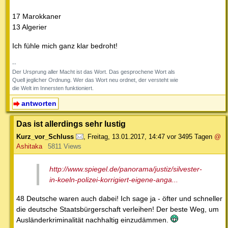
17 Marokkaner
13 Algerier
Ich fühle mich ganz klar bedroht!
--
Der Ursprung aller Macht ist das Wort. Das gesprochene Wort als
Quell jeglicher Ordnung. Wer das Wort neu ordnet, der versteht wie
die Welt im Innersten funktioniert.
antworten
Das ist allerdings sehr lustig
Kurz_vor_Schluss
,
Freitag, 13.01.2017, 14:47
vor 3495 Tagen
@
Ashitaka
5811 Views
http://www.spiegel.de/panorama/justiz/silvester-
in-koeln-polizei-korrigiert-eigene-anga...
48 Deutsche waren auch dabei! Ich sage ja - öfter und schneller
die deutsche Staatsbürgerschaft verleihen! Der beste Weg, um
Ausländerkriminalität nachhaltig einzudämmen.