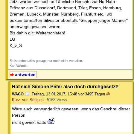
Jetzt warten wir noch auf ähnliche Berichte zur No-Nafri-
Präsenz aus Düsseldorf, Dortmund, Trier, Essen, Hamburg,
Bremen, Lübeck, Münster, Nürnberg, Franfurt etc., wo
bekanntermaßen Silvester ebenfalls "Gruppen junger Männer"
unterwegs gewesen waren.
Bis dahin gilt: Weiterschlafen!
LG
K_v_S
--
Es ist schon alles gesagt, nur noch nicht von allen.
Karl Valentin
antworten
Hat sich Simone Peter also doch durchgesetzt!
WACO
,
Freitag, 13.01.2017, 15:48
vor 3495 Tagen
@
Kurz_vor_Schluss
5168 Views
Wäre auch verwunderlich gewesen, wenn das Geschrei dieser
Person
nicht gewirkt hätte.