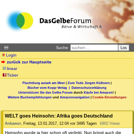
Suche:
Los
Login
zurück zur Hauptseite
linear
Ticker
Fluchtburg autark am Meer
|
Zum Tode Jürgen Küßners
|
Bücher vom Kopp-Verlag |
Datenschutzerklärung
Unterstützen Sie das Gelbe Forum
durch
Käufe bei Amazon
! |
Weitere Buchempfehlungen
und
Amazonnavigation
|
Cookie-Einstellungen
WELT goes Heinsohn: Afrika goes Deutschland
Ankawor
,
Freitag, 13.01.2017, 12:04
vor 3495 Tagen
6902 Views
Heinsohn wurde ja hier schon oft verlinkt. Nun bringt auch die