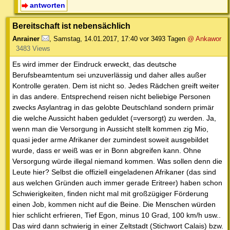
antworten
Bereitschaft ist nebensächlich
Anrainer
,
Samstag, 14.01.2017, 17:40
vor 3493 Tagen
@ Ankawor
3483 Views
Es wird immer der Eindruck erweckt, das deutsche
Berufsbeamtentum sei unzuverlässig und daher alles außer
Kontrolle geraten. Dem ist nicht so. Jedes Rädchen greift weiter
in das andere. Entsprechend reisen nicht beliebige Personen
zwecks Asylantrag in das gelobte Deutschland sondern primär
die welche Aussicht haben geduldet (=versorgt) zu werden. Ja,
wenn man die Versorgung in Aussicht stellt kommen zig Mio,
quasi jeder arme Afrikaner der zumindest soweit ausgebildet
wurde, dass er weiß was er in Bonn abgreifen kann. Ohne
Versorgung würde illegal niemand kommen. Was sollen denn die
Leute hier? Selbst die offiziell eingeladenen Afrikaner (das sind
aus welchen Gründen auch immer gerade Eritreer) haben schon
Schwierigkeiten, finden nicht mal mit großzügiger Förderung
einen Job, kommen nicht auf die Beine. Die Menschen würden
hier schlicht erfrieren, Tief Egon, minus 10 Grad, 100 km/h usw..
Das wird dann schwierig in einer Zeltstadt (Stichwort Calais) bzw.