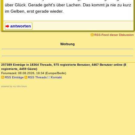
über Glück. Gerade geht's über Lachen. Das kommt ja nie zu kurz
im Gelben, erst gerade wieder.
antworten
RSS-Feed dieser Diskussion
Werbung
257389 Einträge in 18364 Threads, 975 registrierte Benutzer, 4467 Benutzer online (8
registrierte, 4459 Gäste)
Forumszeit: 08.08.2026, 19:34 (Europe/Berlin)
RSS Einträge
RSS Threads
Kontakt
powered by my little forum