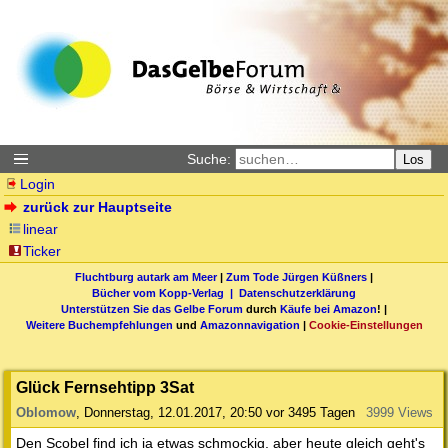
Suche:
Los
Login
zurück zur Hauptseite
linear
Ticker
Fluchtburg autark am Meer
|
Zum Tode Jürgen Küßners
|
Bücher vom Kopp-Verlag |
Datenschutzerklärung
Unterstützen Sie das Gelbe Forum
durch
Käufe bei Amazon
! |
Weitere Buchempfehlungen
und
Amazonnavigation
|
Cookie-Einstellungen
Glück Fernsehtipp 3Sat
Oblomow
,
Donnerstag, 12.01.2017, 20:50
vor 3495 Tagen
3999 Views
Den Scobel find ich ja etwas schmockig, aber heute gleich geht's