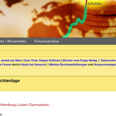
ts / Börsenlinks
Forumsarchive
 autark am Meer
|
Zum Tode Jürgen Küßners
|
Bücher vom Kopp-Verlag |
Datenschut
be Forum
durch
Käufe bei Amazon
! |
Weitere Buchempfehlungen
und
Amazonnavigat
ichtenlage
k-Hamburg-Luisen-Gymnasium-...
s.