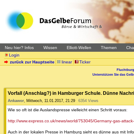
Neu hier? Infos
Wissen
Elliott-Wellen
Themen
Char
Login
zurück zur Hauptseite
linear
Ticker
Fluchtburg
Unterstützen Sie das Gel
Vorfall (Anschlag?) in Hamburger Schule. Dünne Nachr
Ankawor
,
Mittwoch, 11.01.2017, 21:29
6354 Views
Wie so oft ist die Auslandspresse vielleicht einen Schritt voraus:
http://www.express.co.uk/news/world/753045/Germany-gas-attac
Auch in der lokalen Presse in Hamburg sieht es dünne aus mit Info