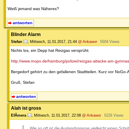
Weiß jemand was Näheres?
antworten
Blinder Alarm
Stefan
,
Mittwoch, 11.01.2017, 21:44
@ Ankawor
5504 Views
Nichts los, ein Depp hat Reizgas versprüht.
http://www.mopo.de/hamburg/polizei/reizgas-attacke-am-gymnas
Bergedorf gehört zu den gefallenen Stadtteilen. Kurz vor NoGo-A
Gruß, Stefan
antworten
Alah ist gross
EfÃ­mera
,
Mittwoch, 11.01.2017, 22:08
@ Ankawor
5226 Views
Wie so oft ist die Auslandspresse vielleicht einen Schri