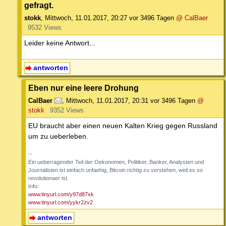
gefragt.
stokk
,
Mittwoch, 11.01.2017, 20:27
vor 3496 Tagen
@ CalBaer
9532 Views
Leider keine Antwort...
antworten
Eben nur eine leere Drohung
CalBaer
,
Mittwoch, 11.01.2017, 20:31
vor 3496 Tagen
@
stokk
9352 Views
EU braucht aber einen neuen Kalten Krieg gegen Russland
um zu ueberleben.
--
Ein ueberragender Teil der Oekonomen, Politiker, Banker, Analysten und
Journalisten ist einfach unfaehig, Bitcoin richtig zu verstehen, weil es so
revolutionaer ist.
Info:
www.tinyurl.com/y97d87xk
www.tinyurl.com/yykr2zv2
antworten