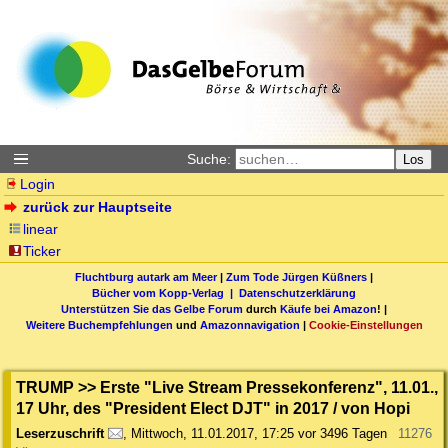
Suche:
Los
Login
zurück zur Hauptseite
linear
Ticker
Fluchtburg autark am Meer
|
Zum Tode Jürgen Küßners
|
Bücher vom Kopp-Verlag |
Datenschutzerklärung
Unterstützen Sie das Gelbe Forum
durch
Käufe bei Amazon
! |
Weitere Buchempfehlungen
und
Amazonnavigation
|
Cookie-Einstellungen
TRUMP >> Erste "Live Stream Pressekonferenz", 11.01.,
17 Uhr, des "President Elect DJT" in 2017 / von Hopi
Leserzuschrift
,
Mittwoch, 11.01.2017, 17:25
vor 3496 Tagen
11276