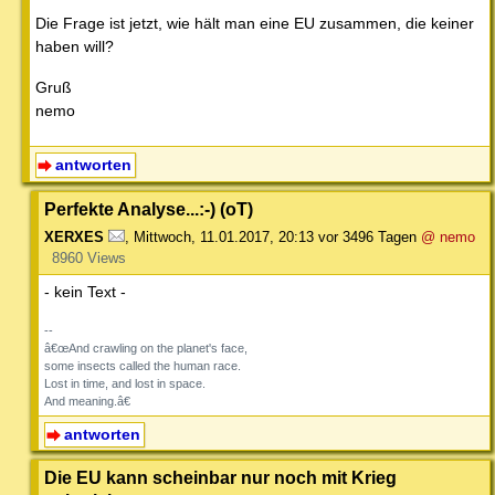
Die Frage ist jetzt, wie hält man eine EU zusammen, die keiner
haben will?
Gruß
nemo
antworten
Perfekte Analyse...:-) (oT)
XERXES
,
Mittwoch, 11.01.2017, 20:13
vor 3496 Tagen
@ nemo
8960 Views
- kein Text -
--
â€œAnd crawling on the planet's face,
some insects called the human race.
Lost in time, and lost in space.
And meaning.â€
antworten
Die EU kann scheinbar nur noch mit Krieg