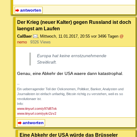
antworten
Der Krieg (neuer Kalter) gegen Russland ist doch
laengst am Laufen
CalBaer
,
Mittwoch, 11.01.2017, 20:55
vor 3496 Tagen
@
nemo
9326 Views
Europa hat keine ernstzunehmende
Streitkraft.
Genau, eine Abkehr der USA waere dann katastrophal.
--
Ein ueberragender Teil der Oekonomen, Politiker, Banker, Analysten und
Journalisten ist einfach unfaehig, Bitcoin richtig zu verstehen, weil es so
revolutionaer ist.
Info:
www.tinyurl.com/y97d87xk
www.tinyurl.com/yykr2zv2
antworten
Eine Abkehr der USA würde das Brüsseler