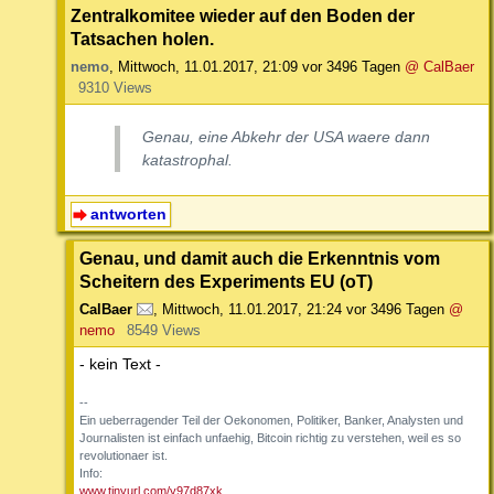
Zentralkomitee wieder auf den Boden der
Tatsachen holen.
nemo
,
Mittwoch, 11.01.2017, 21:09
vor 3496 Tagen
@ CalBaer
9310 Views
Genau, eine Abkehr der USA waere dann
katastrophal.
antworten
Genau, und damit auch die Erkenntnis vom
Scheitern des Experiments EU (oT)
CalBaer
,
Mittwoch, 11.01.2017, 21:24
vor 3496 Tagen
@
nemo
8549 Views
- kein Text -
--
Ein ueberragender Teil der Oekonomen, Politiker, Banker, Analysten und
Journalisten ist einfach unfaehig, Bitcoin richtig zu verstehen, weil es so
revolutionaer ist.
Info:
www.tinyurl.com/y97d87xk