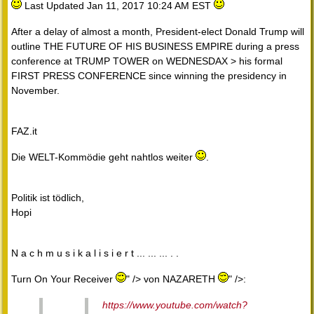
Last Updated Jan 11, 2017 10:24 AM EST
After a delay of almost a month, President-elect Donald Trump will
outline THE FUTURE OF HIS BUSINESS EMPIRE during a press
conference at TRUMP TOWER on WEDNESDAX > his formal
FIRST PRESS CONFERENCE since winning the presidency in
November.
FAZ.it
Die WELT-Kommödie geht nahtlos weiter
.
Politik ist tödlich,
Hopi
N a c h m u s i k a l i s i e r t ... ... ... . .
Turn On Your Receiver
" /> von NAZARETH
" />:
https://www.youtube.com/watch?