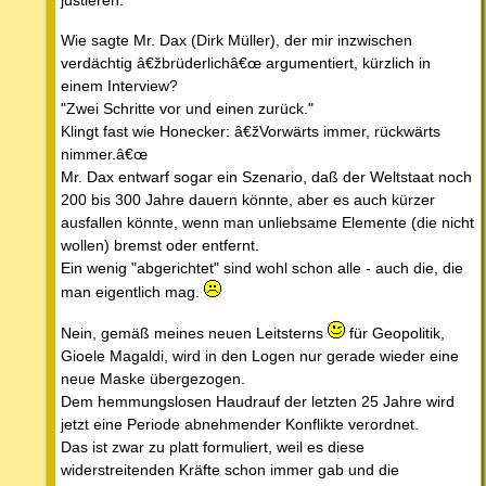
Wie sagte Mr. Dax (Dirk Müller), der mir inzwischen
verdächtig â€žbrüderlichâ€œ argumentiert, kürzlich in
einem Interview?
"Zwei Schritte vor und einen zurück."
Klingt fast wie Honecker: â€žVorwärts immer, rückwärts
nimmer.â€œ
Mr. Dax entwarf sogar ein Szenario, daß der Weltstaat noch
200 bis 300 Jahre dauern könnte, aber es auch kürzer
ausfallen könnte, wenn man unliebsame Elemente (die nicht
wollen) bremst oder entfernt.
Ein wenig "abgerichtet" sind wohl schon alle - auch die, die
man eigentlich mag.
Nein, gemäß meines neuen Leitsterns
für Geopolitik,
Gioele Magaldi, wird in den Logen nur gerade wieder eine
neue Maske übergezogen.
Dem hemmungslosen Haudrauf der letzten 25 Jahre wird
jetzt eine Periode abnehmender Konflikte verordnet.
Das ist zwar zu platt formuliert, weil es diese
widerstreitenden Kräfte schon immer gab und die