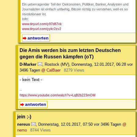
Ein ueberragender Teil der Oekonomen, Politiker, Banker, Analysten und
Journalisten ist einfach unfaehig, Bitcoin richtig zu verstehen, weil es so
revolutionaer ist.
Info:
www.tinyurl.com/y97d87xk
www.tinyurl.com/yykr2zv2
antworten
Die Amis werden bis zum letzten Deutschen
gegen die Russen kämpfen (oT)
D-Marker
,
Rostock (MV)
,
Donnerstag, 12.01.2017, 06:28
vor
3496 Tagen
@ CalBaer
8279 Views
- kein Text -
--
https://www.youtube.com/watch?v=LqB2b223mOM
antworten
jein ;-)
nereus
,
Donnerstag, 12.01.2017, 07:50
vor 3496 Tagen
@
nemo
8744 Views