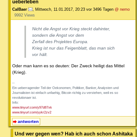
ueberleben
CalBaer
,
Mittwoch, 11.01.2017, 20:23
vor 3496 Tagen
@ nemo
9992 Views
Nicht die Angst vor Krieg steckt dahinter,
sondern die Angst vor dem
Zerfall des Projektes Europa.
Krieg ist nur das Feigenblatt, das man sich
vor hält.
Oder man kann es so deuten: Der Zweck heiligt das Mittel
(Krieg).
--
Ein ueberragender Teil der Oekonomen, Politiker, Banker, Analysten und
Journalisten ist einfach unfaehig, Bitcoin richtig zu verstehen, weil es so
revolutionaer ist.
Info:
www.tinyurl.com/y97d87xk
www.tinyurl.com/yykr2zv2
antworten
Und wer gegen wen? Hab ich auch schon Ashitaka