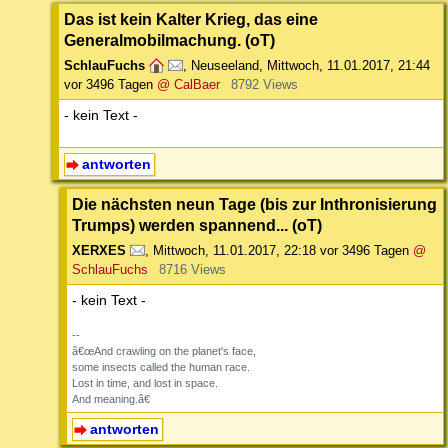
Das ist kein Kalter Krieg, das eine
Generalmobilmachung. (oT)
SchlauFuchs
,
Neuseeland
,
Mittwoch, 11.01.2017, 21:44
vor 3496 Tagen
@ CalBaer
8792 Views
- kein Text -
antworten
Die nächsten neun Tage (bis zur Inthronisierung
Trumps) werden spannend... (oT)
XERXES
,
Mittwoch, 11.01.2017, 22:18
vor 3496 Tagen
@
SchlauFuchs
8716 Views
- kein Text -
--
â€œAnd crawling on the planet's face,
some insects called the human race.
Lost in time, and lost in space.
And meaning.â€
antworten