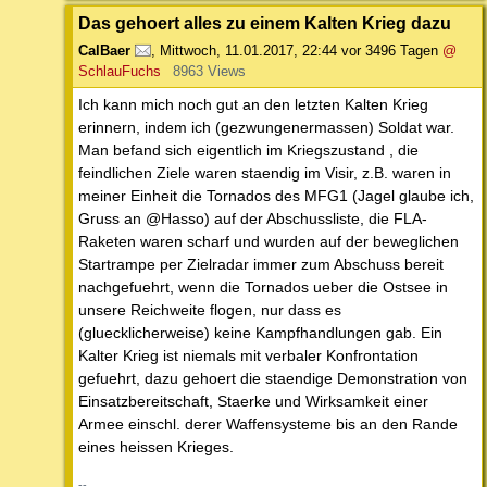
Das gehoert alles zu einem Kalten Krieg dazu
CalBaer
,
Mittwoch, 11.01.2017, 22:44
vor 3496 Tagen
@
SchlauFuchs
8963 Views
Ich kann mich noch gut an den letzten Kalten Krieg
erinnern, indem ich (gezwungenermassen) Soldat war.
Man befand sich eigentlich im Kriegszustand , die
feindlichen Ziele waren staendig im Visir, z.B. waren in
meiner Einheit die Tornados des MFG1 (Jagel glaube ich,
Gruss an @Hasso) auf der Abschussliste, die FLA-
Raketen waren scharf und wurden auf der beweglichen
Startrampe per Zielradar immer zum Abschuss bereit
nachgefuehrt, wenn die Tornados ueber die Ostsee in
unsere Reichweite flogen, nur dass es
(gluecklicherweise) keine Kampfhandlungen gab. Ein
Kalter Krieg ist niemals mit verbaler Konfrontation
gefuehrt, dazu gehoert die staendige Demonstration von
Einsatzbereitschaft, Staerke und Wirksamkeit einer
Armee einschl. derer Waffensysteme bis an den Rande
eines heissen Krieges.
--