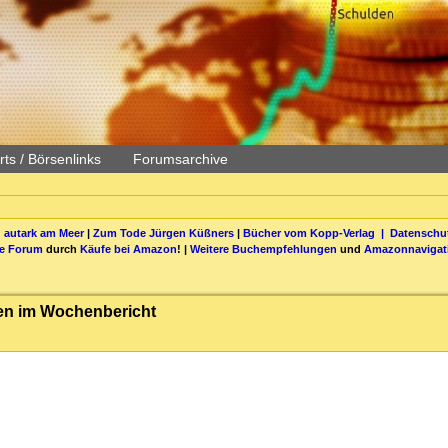
ts / Börsenlinks
Forumsarchive
 autark am Meer
|
Zum Tode Jürgen Küßners
|
Bücher vom Kopp-Verlag |
Datenschut
be Forum
durch
Käufe bei Amazon
! |
Weitere Buchempfehlungen
und
Amazonnavigat
en im Wochenbericht