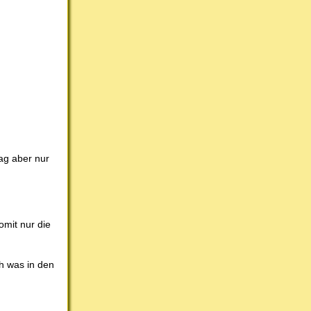
ag aber nur
omit nur die
h was in den