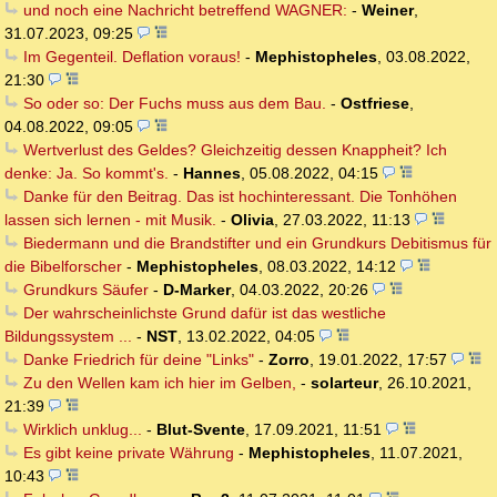
und noch eine Nachricht betreffend WAGNER:
-
Weiner
,
31.07.2023, 09:25
Im Gegenteil. Deflation voraus!
-
Mephistopheles
,
03.08.2022,
21:30
So oder so: Der Fuchs muss aus dem Bau.
-
Ostfriese
,
04.08.2022, 09:05
Wertverlust des Geldes? Gleichzeitig dessen Knappheit? Ich
denke: Ja. So kommt's.
-
Hannes
,
05.08.2022, 04:15
Danke für den Beitrag. Das ist hochinteressant. Die Tonhöhen
lassen sich lernen - mit Musik.
-
Olivia
,
27.03.2022, 11:13
Biedermann und die Brandstifter und ein Grundkurs Debitismus für
die Bibelforscher
-
Mephistopheles
,
08.03.2022, 14:12
Grundkurs Säufer
-
D-Marker
,
04.03.2022, 20:26
Der wahrscheinlichste Grund dafür ist das westliche
Bildungssystem ...
-
NST
,
13.02.2022, 04:05
Danke Friedrich für deine "Links"
-
Zorro
,
19.01.2022, 17:57
Zu den Wellen kam ich hier im Gelben,
-
solarteur
,
26.10.2021,
21:39
Wirklich unklug...
-
Blut-Svente
,
17.09.2021, 11:51
Es gibt keine private Währung
-
Mephistopheles
,
11.07.2021,
10:43