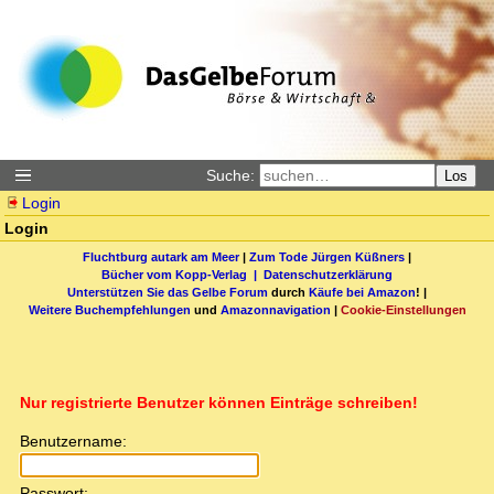
Suche:
Los
Login
Login
Fluchtburg autark am Meer
|
Zum Tode Jürgen Küßners
|
Bücher vom Kopp-Verlag |
Datenschutzerklärung
Unterstützen Sie das Gelbe Forum
durch
Käufe bei Amazon
! |
Weitere Buchempfehlungen
und
Amazonnavigation
|
Cookie-Einstellungen
Nur registrierte Benutzer können Einträge schreiben!
Benutzername:
Passwort: