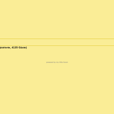
istrierte, 4135 Gäste)
powered by my little forum