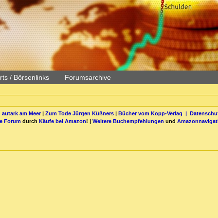
ts / Börsenlinks
Forumsarchive
 autark am Meer
|
Zum Tode Jürgen Küßners
|
Bücher vom Kopp-Verlag |
Datenschut
be Forum
durch
Käufe bei Amazon
! |
Weitere Buchempfehlungen
und
Amazonnavigat