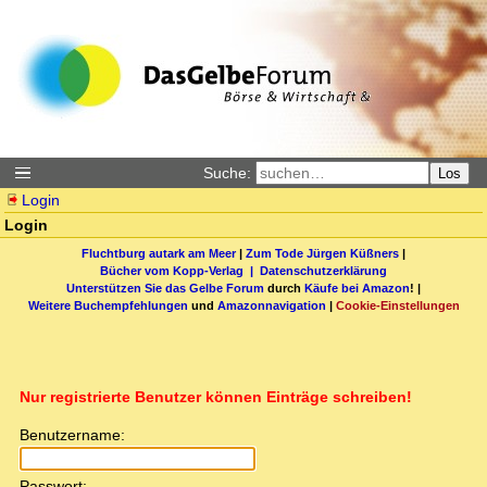
Suche:
Los
Login
Login
Fluchtburg autark am Meer
|
Zum Tode Jürgen Küßners
|
Bücher vom Kopp-Verlag |
Datenschutzerklärung
Unterstützen Sie das Gelbe Forum
durch
Käufe bei Amazon
! |
Weitere Buchempfehlungen
und
Amazonnavigation
|
Cookie-Einstellungen
Nur registrierte Benutzer können Einträge schreiben!
Benutzername:
Passwort: