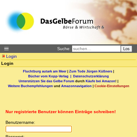
Suche:
Los
Login
Login
Fluchtburg autark am Meer
|
Zum Tode Jürgen Küßners
|
Bücher vom Kopp-Verlag |
Datenschutzerklärung
Unterstützen Sie das Gelbe Forum
durch
Käufe bei Amazon
! |
Weitere Buchempfehlungen
und
Amazonnavigation
|
Cookie-Einstellungen
Nur registrierte Benutzer können Einträge schreiben!
Benutzername:
Passwort: