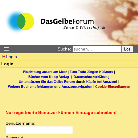
Suche:
Los
Login
Login
Fluchtburg autark am Meer
|
Zum Tode Jürgen Küßners
|
Bücher vom Kopp-Verlag |
Datenschutzerklärung
Unterstützen Sie das Gelbe Forum
durch
Käufe bei Amazon
! |
Weitere Buchempfehlungen
und
Amazonnavigation
|
Cookie-Einstellungen
Nur registrierte Benutzer können Einträge schreiben!
Benutzername:
Passwort: