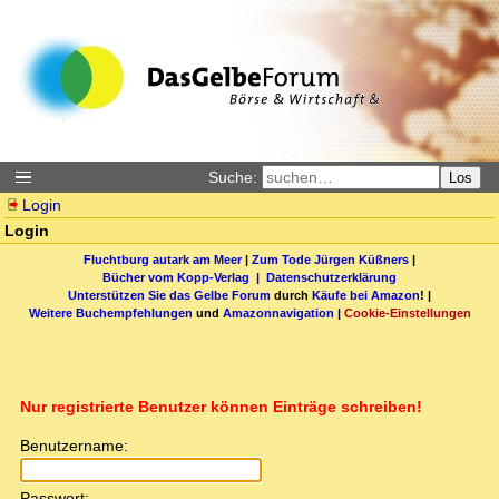
Suche:
Los
Login
Login
Fluchtburg autark am Meer
|
Zum Tode Jürgen Küßners
|
Bücher vom Kopp-Verlag |
Datenschutzerklärung
Unterstützen Sie das Gelbe Forum
durch
Käufe bei Amazon
! |
Weitere Buchempfehlungen
und
Amazonnavigation
|
Cookie-Einstellungen
Nur registrierte Benutzer können Einträge schreiben!
Benutzername:
Passwort: