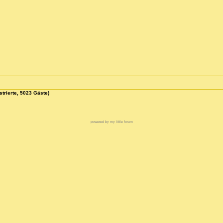
strierte, 5023 Gäste)
powered by my little forum