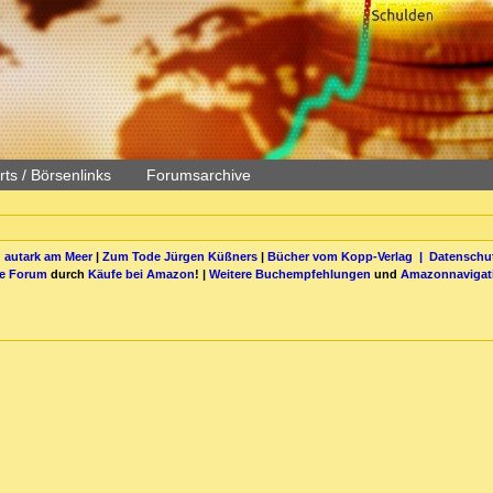
ts / Börsenlinks
Forumsarchive
 autark am Meer
|
Zum Tode Jürgen Küßners
|
Bücher vom Kopp-Verlag |
Datenschut
be Forum
durch
Käufe bei Amazon
! |
Weitere Buchempfehlungen
und
Amazonnavigat