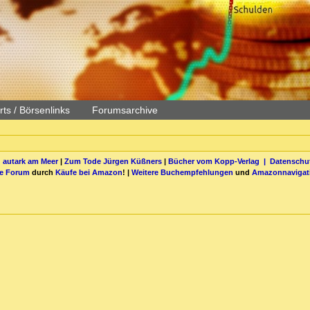
ts / Börsenlinks
Forumsarchive
 autark am Meer
|
Zum Tode Jürgen Küßners
|
Bücher vom Kopp-Verlag |
Datenschut
be Forum
durch
Käufe bei Amazon
! |
Weitere Buchempfehlungen
und
Amazonnavigat