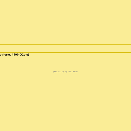
strierte, 4400 Gäste)
powered by my little forum