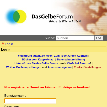
Suche:
Los
Login
Login
Fluchtburg autark am Meer
|
Zum Tode Jürgen Küßners
|
Bücher vom Kopp-Verlag |
Datenschutzerklärung
Unterstützen Sie das Gelbe Forum
durch
Käufe bei Amazon
! |
Weitere Buchempfehlungen
und
Amazonnavigation
|
Cookie-Einstellungen
Nur registrierte Benutzer können Einträge schreiben!
Benutzername:
Passwort: