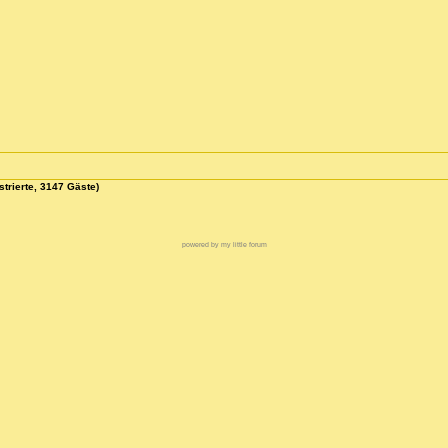
strierte, 3147 Gäste)
powered by my little forum