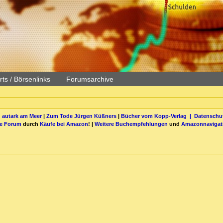
ts / Börsenlinks
Forumsarchive
 autark am Meer
|
Zum Tode Jürgen Küßners
|
Bücher vom Kopp-Verlag |
Datenschut
be Forum
durch
Käufe bei Amazon
! |
Weitere Buchempfehlungen
und
Amazonnavigat