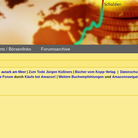
ts / Börsenlinks
Forumsarchive
 autark am Meer
|
Zum Tode Jürgen Küßners
|
Bücher vom Kopp-Verlag |
Datenschut
be Forum
durch
Käufe bei Amazon
! |
Weitere Buchempfehlungen
und
Amazonnavigat