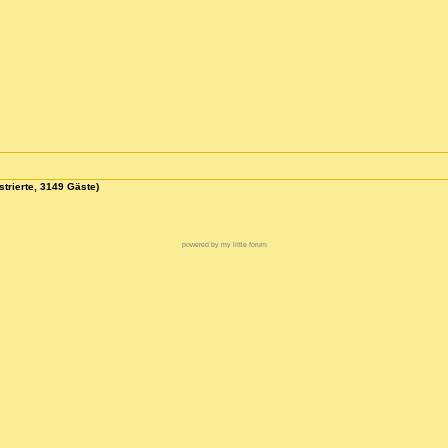
strierte, 3149 Gäste)
powered by my little forum