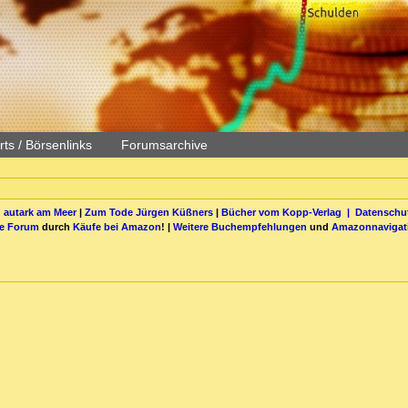
ts / Börsenlinks
Forumsarchive
 autark am Meer
|
Zum Tode Jürgen Küßners
|
Bücher vom Kopp-Verlag |
Datenschut
be Forum
durch
Käufe bei Amazon
! |
Weitere Buchempfehlungen
und
Amazonnavigat