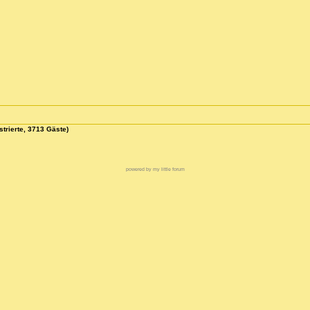
strierte, 3713 Gäste)
powered by my little forum