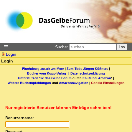
Suche:
Los
Login
Login
Fluchtburg autark am Meer
|
Zum Tode Jürgen Küßners
|
Bücher vom Kopp-Verlag |
Datenschutzerklärung
Unterstützen Sie das Gelbe Forum
durch
Käufe bei Amazon
! |
Weitere Buchempfehlungen
und
Amazonnavigation
|
Cookie-Einstellungen
Nur registrierte Benutzer können Einträge schreiben!
Benutzername:
Passwort: