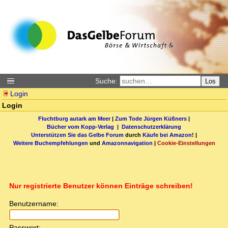
Suche:
Los
Login
Login
Fluchtburg autark am Meer
|
Zum Tode Jürgen Küßners
|
Bücher vom Kopp-Verlag |
Datenschutzerklärung
Unterstützen Sie das Gelbe Forum
durch
Käufe bei Amazon
! |
Weitere Buchempfehlungen
und
Amazonnavigation
|
Cookie-Einstellungen
Nur registrierte Benutzer können Einträge schreiben!
Benutzername:
Passwort: