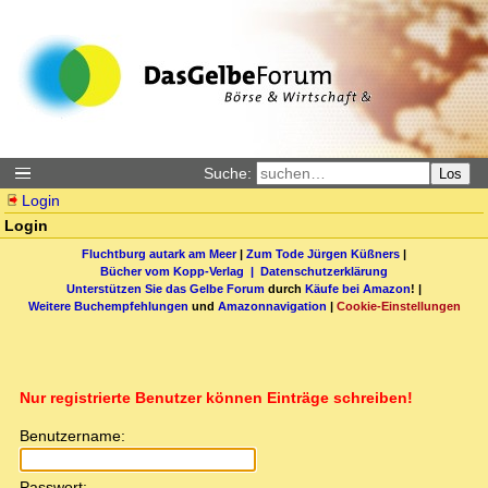
Suche:
Los
Login
Login
Fluchtburg autark am Meer
|
Zum Tode Jürgen Küßners
|
Bücher vom Kopp-Verlag |
Datenschutzerklärung
Unterstützen Sie das Gelbe Forum
durch
Käufe bei Amazon
! |
Weitere Buchempfehlungen
und
Amazonnavigation
|
Cookie-Einstellungen
Nur registrierte Benutzer können Einträge schreiben!
Benutzername:
Passwort: