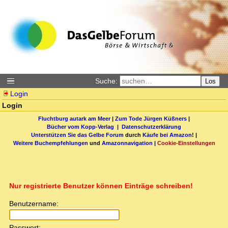
Suche:
Los
Login
Login
Fluchtburg autark am Meer
|
Zum Tode Jürgen Küßners
|
Bücher vom Kopp-Verlag |
Datenschutzerklärung
Unterstützen Sie das Gelbe Forum
durch
Käufe bei Amazon
! |
Weitere Buchempfehlungen
und
Amazonnavigation
|
Cookie-Einstellungen
Nur registrierte Benutzer können Einträge schreiben!
Benutzername:
Passwort: