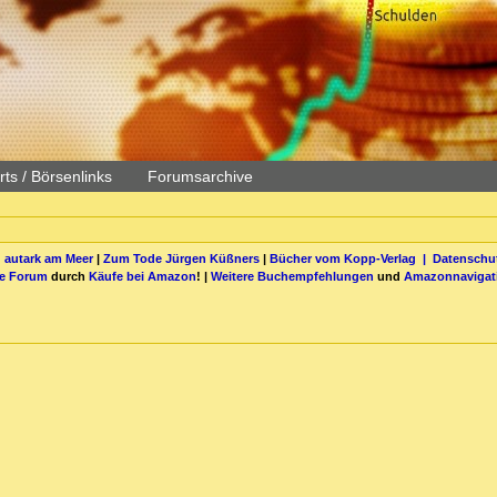
ts / Börsenlinks
Forumsarchive
 autark am Meer
|
Zum Tode Jürgen Küßners
|
Bücher vom Kopp-Verlag |
Datenschut
be Forum
durch
Käufe bei Amazon
! |
Weitere Buchempfehlungen
und
Amazonnavigat