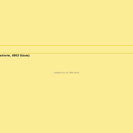
strierte, 4863 Gäste)
powered by my little forum