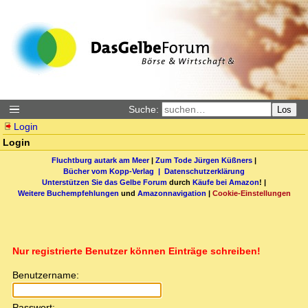
Suche:
Los
Login
Login
Fluchtburg autark am Meer
|
Zum Tode Jürgen Küßners
|
Bücher vom Kopp-Verlag |
Datenschutzerklärung
Unterstützen Sie das Gelbe Forum
durch
Käufe bei Amazon
! |
Weitere Buchempfehlungen
und
Amazonnavigation
|
Cookie-Einstellungen
Nur registrierte Benutzer können Einträge schreiben!
Benutzername:
Passwort: