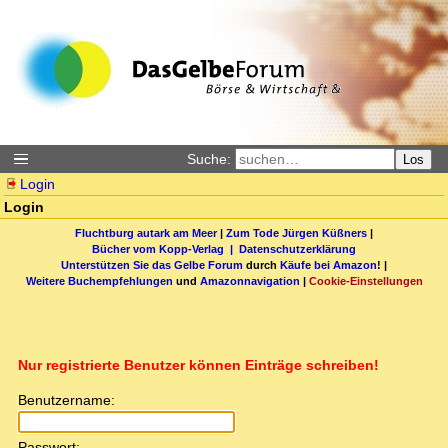
Suche:
Los
Login
Login
Fluchtburg autark am Meer
|
Zum Tode Jürgen Küßners
|
Bücher vom Kopp-Verlag |
Datenschutzerklärung
Unterstützen Sie das Gelbe Forum
durch
Käufe bei Amazon
! |
Weitere Buchempfehlungen
und
Amazonnavigation
|
Cookie-Einstellungen
Nur registrierte Benutzer können Einträge schreiben!
Benutzername:
Passwort: