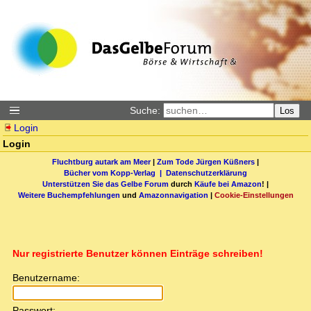
Suche:
Los
Login
Login
Fluchtburg autark am Meer
|
Zum Tode Jürgen Küßners
|
Bücher vom Kopp-Verlag |
Datenschutzerklärung
Unterstützen Sie das Gelbe Forum
durch
Käufe bei Amazon
! |
Weitere Buchempfehlungen
und
Amazonnavigation
|
Cookie-Einstellungen
Nur registrierte Benutzer können Einträge schreiben!
Benutzername:
Passwort: