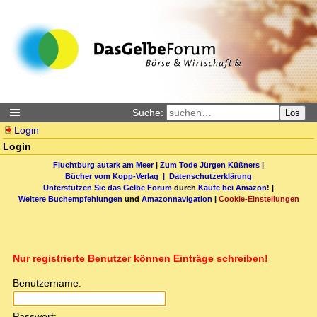
Suche:
Los
Login
Login
Fluchtburg autark am Meer
|
Zum Tode Jürgen Küßners
|
Bücher vom Kopp-Verlag |
Datenschutzerklärung
Unterstützen Sie das Gelbe Forum
durch
Käufe bei Amazon
! |
Weitere Buchempfehlungen
und
Amazonnavigation
|
Cookie-Einstellungen
Nur registrierte Benutzer können Einträge schreiben!
Benutzername:
Passwort: