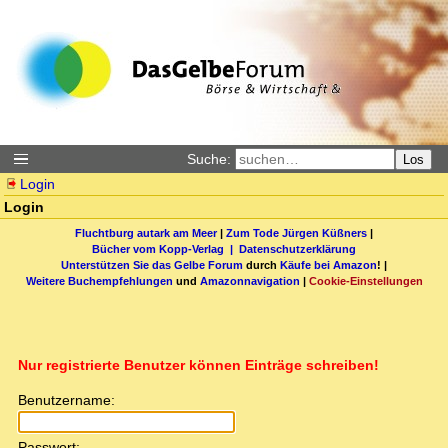
Suche:
Los
Login
Login
Fluchtburg autark am Meer
|
Zum Tode Jürgen Küßners
|
Bücher vom Kopp-Verlag |
Datenschutzerklärung
Unterstützen Sie das Gelbe Forum
durch
Käufe bei Amazon
! |
Weitere Buchempfehlungen
und
Amazonnavigation
|
Cookie-Einstellungen
Nur registrierte Benutzer können Einträge schreiben!
Benutzername:
Passwort: