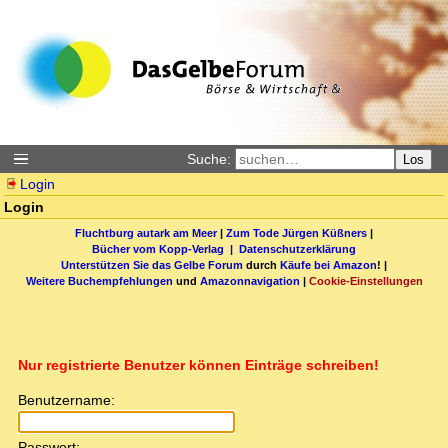
Suche:
Los
Login
Login
Fluchtburg autark am Meer
|
Zum Tode Jürgen Küßners
|
Bücher vom Kopp-Verlag |
Datenschutzerklärung
Unterstützen Sie das Gelbe Forum
durch
Käufe bei Amazon
! |
Weitere Buchempfehlungen
und
Amazonnavigation
|
Cookie-Einstellungen
Nur registrierte Benutzer können Einträge schreiben!
Benutzername:
Passwort: