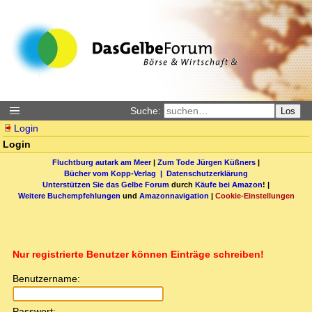
Suche:
Los
Login
Login
Fluchtburg autark am Meer
|
Zum Tode Jürgen Küßners
|
Bücher vom Kopp-Verlag |
Datenschutzerklärung
Unterstützen Sie das Gelbe Forum
durch
Käufe bei Amazon
! |
Weitere Buchempfehlungen
und
Amazonnavigation
|
Cookie-Einstellungen
Nur registrierte Benutzer können Einträge schreiben!
Benutzername:
Passwort: