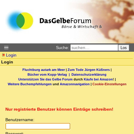
Suche:
Los
Login
Login
Fluchtburg autark am Meer
|
Zum Tode Jürgen Küßners
|
Bücher vom Kopp-Verlag |
Datenschutzerklärung
Unterstützen Sie das Gelbe Forum
durch
Käufe bei Amazon
! |
Weitere Buchempfehlungen
und
Amazonnavigation
|
Cookie-Einstellungen
Nur registrierte Benutzer können Einträge schreiben!
Benutzername:
Passwort: