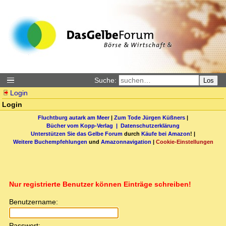
Suche:
Los
Login
Login
Fluchtburg autark am Meer
|
Zum Tode Jürgen Küßners
|
Bücher vom Kopp-Verlag |
Datenschutzerklärung
Unterstützen Sie das Gelbe Forum
durch
Käufe bei Amazon
! |
Weitere Buchempfehlungen
und
Amazonnavigation
|
Cookie-Einstellungen
Nur registrierte Benutzer können Einträge schreiben!
Benutzername:
Passwort: