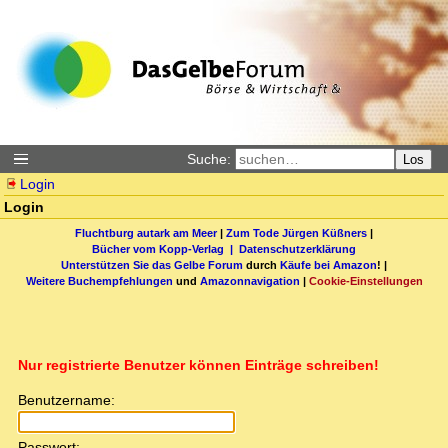
Suche:
Los
Login
Login
Fluchtburg autark am Meer
|
Zum Tode Jürgen Küßners
|
Bücher vom Kopp-Verlag |
Datenschutzerklärung
Unterstützen Sie das Gelbe Forum
durch
Käufe bei Amazon
! |
Weitere Buchempfehlungen
und
Amazonnavigation
|
Cookie-Einstellungen
Nur registrierte Benutzer können Einträge schreiben!
Benutzername:
Passwort: