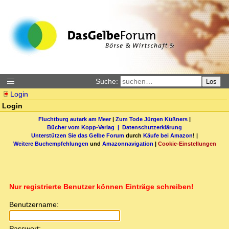
Suche:
Los
Login
Login
Fluchtburg autark am Meer
|
Zum Tode Jürgen Küßners
|
Bücher vom Kopp-Verlag |
Datenschutzerklärung
Unterstützen Sie das Gelbe Forum
durch
Käufe bei Amazon
! |
Weitere Buchempfehlungen
und
Amazonnavigation
|
Cookie-Einstellungen
Nur registrierte Benutzer können Einträge schreiben!
Benutzername:
Passwort: