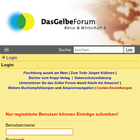
Suche:
Los
Login
Login
Fluchtburg autark am Meer
|
Zum Tode Jürgen Küßners
|
Bücher vom Kopp-Verlag |
Datenschutzerklärung
Unterstützen Sie das Gelbe Forum
durch
Käufe bei Amazon
! |
Weitere Buchempfehlungen
und
Amazonnavigation
|
Cookie-Einstellungen
Nur registrierte Benutzer können Einträge schreiben!
Benutzername:
Passwort: