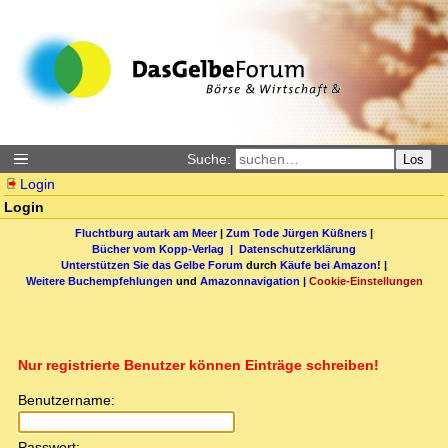
Suche:
Los
Login
Login
Fluchtburg autark am Meer
|
Zum Tode Jürgen Küßners
|
Bücher vom Kopp-Verlag |
Datenschutzerklärung
Unterstützen Sie das Gelbe Forum
durch
Käufe bei Amazon
! |
Weitere Buchempfehlungen
und
Amazonnavigation
|
Cookie-Einstellungen
Nur registrierte Benutzer können Einträge schreiben!
Benutzername:
Passwort: