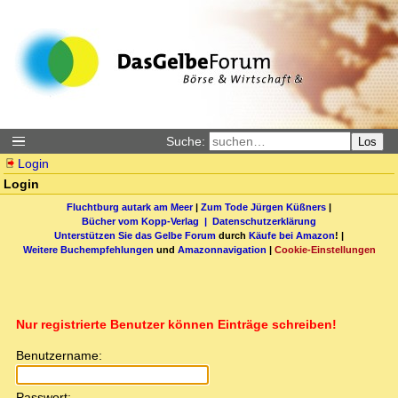
Suche:
Los
Login
Login
Fluchtburg autark am Meer
|
Zum Tode Jürgen Küßners
|
Bücher vom Kopp-Verlag |
Datenschutzerklärung
Unterstützen Sie das Gelbe Forum
durch
Käufe bei Amazon
! |
Weitere Buchempfehlungen
und
Amazonnavigation
|
Cookie-Einstellungen
Nur registrierte Benutzer können Einträge schreiben!
Benutzername:
Passwort: