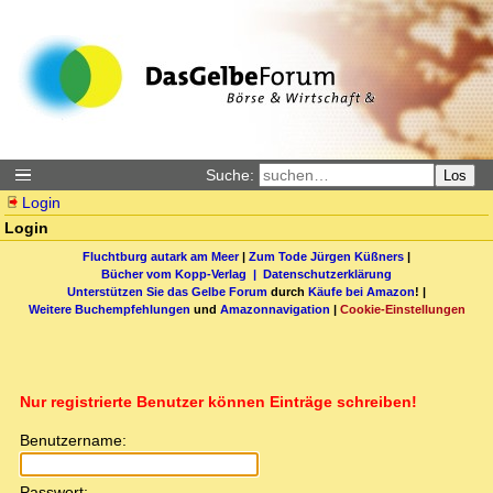
Suche:
Los
Login
Login
Fluchtburg autark am Meer
|
Zum Tode Jürgen Küßners
|
Bücher vom Kopp-Verlag |
Datenschutzerklärung
Unterstützen Sie das Gelbe Forum
durch
Käufe bei Amazon
! |
Weitere Buchempfehlungen
und
Amazonnavigation
|
Cookie-Einstellungen
Nur registrierte Benutzer können Einträge schreiben!
Benutzername:
Passwort: