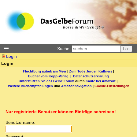
Suche:
Los
Login
Login
Fluchtburg autark am Meer
|
Zum Tode Jürgen Küßners
|
Bücher vom Kopp-Verlag |
Datenschutzerklärung
Unterstützen Sie das Gelbe Forum
durch
Käufe bei Amazon
! |
Weitere Buchempfehlungen
und
Amazonnavigation
|
Cookie-Einstellungen
Nur registrierte Benutzer können Einträge schreiben!
Benutzername:
Passwort: