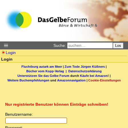
Suche:
Los
Login
Login
Fluchtburg autark am Meer
|
Zum Tode Jürgen Küßners
|
Bücher vom Kopp-Verlag |
Datenschutzerklärung
Unterstützen Sie das Gelbe Forum
durch
Käufe bei Amazon
! |
Weitere Buchempfehlungen
und
Amazonnavigation
|
Cookie-Einstellungen
Nur registrierte Benutzer können Einträge schreiben!
Benutzername:
Passwort: