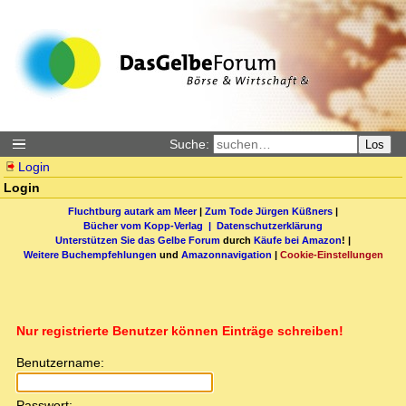
Suche:
Los
Login
Login
Fluchtburg autark am Meer
|
Zum Tode Jürgen Küßners
|
Bücher vom Kopp-Verlag |
Datenschutzerklärung
Unterstützen Sie das Gelbe Forum
durch
Käufe bei Amazon
! |
Weitere Buchempfehlungen
und
Amazonnavigation
|
Cookie-Einstellungen
Nur registrierte Benutzer können Einträge schreiben!
Benutzername:
Passwort: