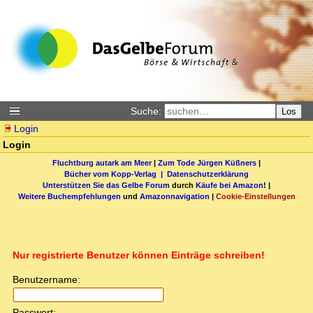
Suche:
Los
Login
Login
Fluchtburg autark am Meer
|
Zum Tode Jürgen Küßners
|
Bücher vom Kopp-Verlag |
Datenschutzerklärung
Unterstützen Sie das Gelbe Forum
durch
Käufe bei Amazon
! |
Weitere Buchempfehlungen
und
Amazonnavigation
|
Cookie-Einstellungen
Nur registrierte Benutzer können Einträge schreiben!
Benutzername:
Passwort: