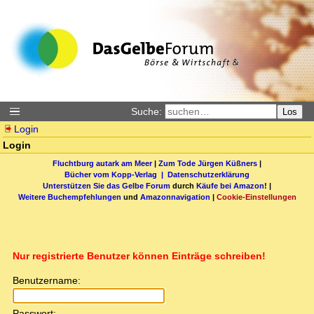
Suche:
Los
Login
Login
Fluchtburg autark am Meer
|
Zum Tode Jürgen Küßners
|
Bücher vom Kopp-Verlag |
Datenschutzerklärung
Unterstützen Sie das Gelbe Forum
durch
Käufe bei Amazon
! |
Weitere Buchempfehlungen
und
Amazonnavigation
|
Cookie-Einstellungen
Nur registrierte Benutzer können Einträge schreiben!
Benutzername:
Passwort: