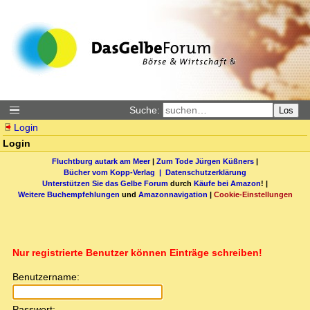
Suche:
Los
Login
Login
Fluchtburg autark am Meer
|
Zum Tode Jürgen Küßners
|
Bücher vom Kopp-Verlag |
Datenschutzerklärung
Unterstützen Sie das Gelbe Forum
durch
Käufe bei Amazon
! |
Weitere Buchempfehlungen
und
Amazonnavigation
|
Cookie-Einstellungen
Nur registrierte Benutzer können Einträge schreiben!
Benutzername:
Passwort: