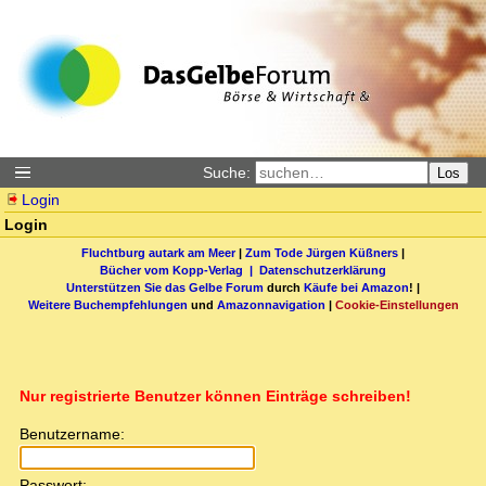
Suche:
Los
Login
Login
Fluchtburg autark am Meer
|
Zum Tode Jürgen Küßners
|
Bücher vom Kopp-Verlag |
Datenschutzerklärung
Unterstützen Sie das Gelbe Forum
durch
Käufe bei Amazon
! |
Weitere Buchempfehlungen
und
Amazonnavigation
|
Cookie-Einstellungen
Nur registrierte Benutzer können Einträge schreiben!
Benutzername:
Passwort: