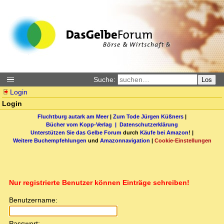
Suche:
Los
Login
Login
Fluchtburg autark am Meer
|
Zum Tode Jürgen Küßners
|
Bücher vom Kopp-Verlag |
Datenschutzerklärung
Unterstützen Sie das Gelbe Forum
durch
Käufe bei Amazon
! |
Weitere Buchempfehlungen
und
Amazonnavigation
|
Cookie-Einstellungen
Nur registrierte Benutzer können Einträge schreiben!
Benutzername:
Passwort: