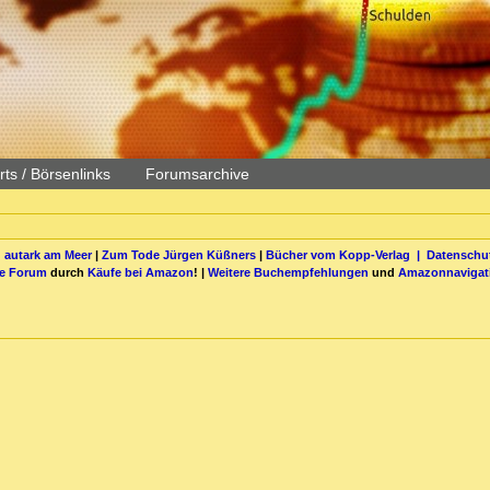
ts / Börsenlinks
Forumsarchive
 autark am Meer
|
Zum Tode Jürgen Küßners
|
Bücher vom Kopp-Verlag |
Datenschut
be Forum
durch
Käufe bei Amazon
! |
Weitere Buchempfehlungen
und
Amazonnavigat