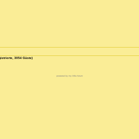
istrierte, 3054 Gäste)
powered by my little forum