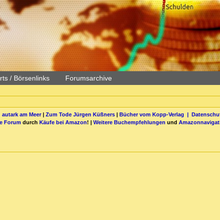
ts / Börsenlinks
Forumsarchive
 autark am Meer
|
Zum Tode Jürgen Küßners
|
Bücher vom Kopp-Verlag |
Datenschut
be Forum
durch
Käufe bei Amazon
! |
Weitere Buchempfehlungen
und
Amazonnavigat