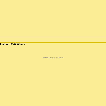
istrierte, 3144 Gäste)
powered by my little forum