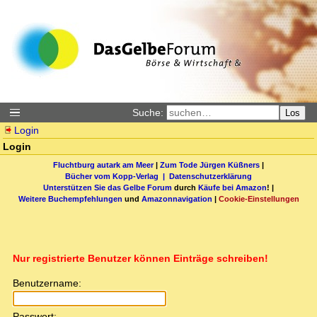
Suche:
Los
Login
Login
Fluchtburg autark am Meer
|
Zum Tode Jürgen Küßners
|
Bücher vom Kopp-Verlag |
Datenschutzerklärung
Unterstützen Sie das Gelbe Forum
durch
Käufe bei Amazon
! |
Weitere Buchempfehlungen
und
Amazonnavigation
|
Cookie-Einstellungen
Nur registrierte Benutzer können Einträge schreiben!
Benutzername:
Passwort: